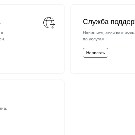
а
Служба поддер
мя
Напишите, если вам нужн
он.
по услугам.
Написать
ена,